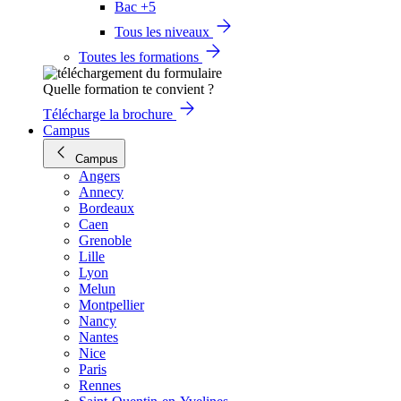
Bac +5
Tous les niveaux
Toutes les formations
Quelle formation te convient ?
Télécharge la brochure
Campus
Campus
Angers
Annecy
Bordeaux
Caen
Grenoble
Lille
Lyon
Melun
Montpellier
Nancy
Nantes
Nice
Paris
Rennes