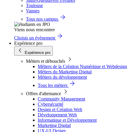
Saint-Quentin-en-Yvelines
Toulouse
Vannes
Tous nos campus
Viens nous rencontrer
Choisis un évènement
Expérience pro
Expérience pro
Métiers et débouchés
Métiers de la Création Numérique et Webdesign
Métiers du Marketing Digital
Métiers du développement
Tous les métiers
Offres d'alternance
Community Management
Cybersécurité
Design et Création Web
Développement Web
Informatique et Développement
Marketing Digital
UX-UI Design