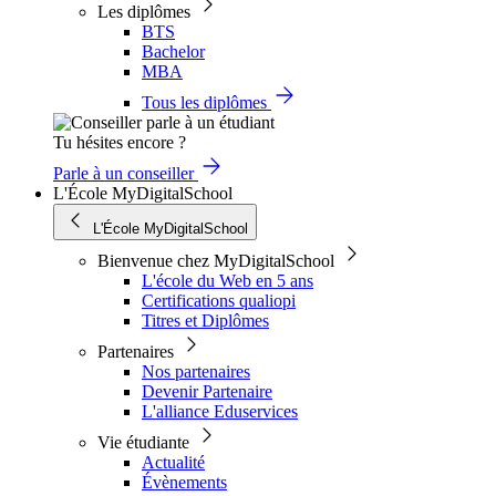
Les diplômes
BTS
Bachelor
MBA
Tous les diplômes
Tu hésites encore ?
Parle à un conseiller
L'École MyDigitalSchool
L'École MyDigitalSchool
Bienvenue chez MyDigitalSchool
L'école du Web en 5 ans
Certifications qualiopi
Titres et Diplômes
Partenaires
Nos partenaires
Devenir Partenaire
L'alliance Eduservices
Vie étudiante
Actualité
Évènements