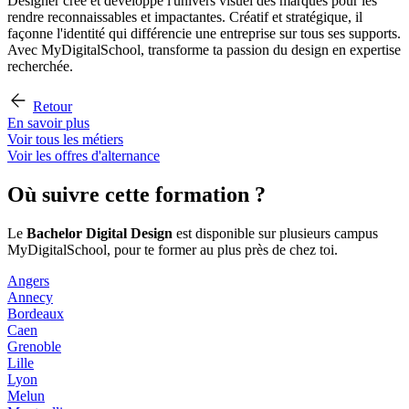
Designer crée et développe l'univers visuel des marques pour les
rendre reconnaissables et impactantes. Créatif et stratégique, il
façonne l'identité qui différencie une entreprise sur tous ses supports.
Avec MyDigitalSchool, transforme ta passion du design en expertise
recherchée.
Retour
En savoir plus
Voir tous les métiers
Voir les offres d'alternance
Où suivre cette formation ?
Le
Bachelor Digital Design
est disponible sur plusieurs campus
MyDigitalSchool, pour te former au plus près de chez toi.
Angers
Annecy
Bordeaux
Caen
Grenoble
Lille
Lyon
Melun