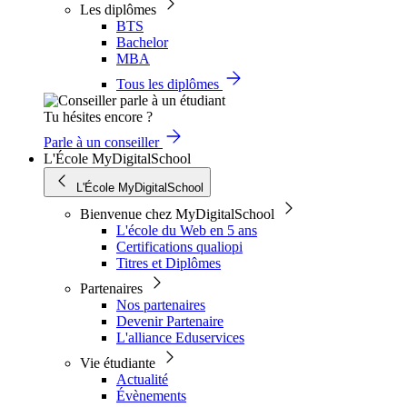
Les diplômes
BTS
Bachelor
MBA
Tous les diplômes
Tu hésites encore ?
Parle à un conseiller
L'École MyDigitalSchool
L'École MyDigitalSchool
Bienvenue chez MyDigitalSchool
L'école du Web en 5 ans
Certifications qualiopi
Titres et Diplômes
Partenaires
Nos partenaires
Devenir Partenaire
L'alliance Eduservices
Vie étudiante
Actualité
Évènements