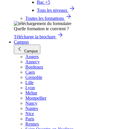
Bac +5
Tous les niveaux
Toutes les formations
Quelle formation te convient ?
Télécharge la brochure
Campus
Campus
Angers
Annecy
Bordeaux
Caen
Grenoble
Lille
Lyon
Melun
Montpellier
Nancy
Nantes
Nice
Paris
Rennes