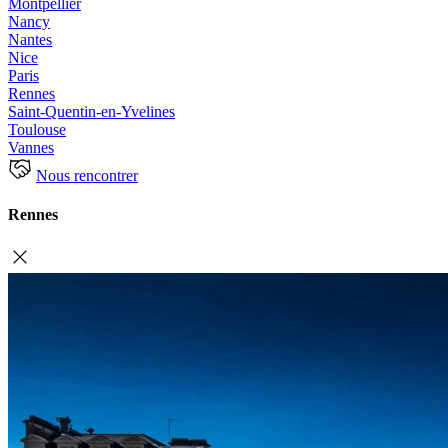
Montpellier
Nancy
Nantes
Nice
Paris
Rennes
Saint-Quentin-en-Yvelines
Toulouse
Vannes
Nous rencontrer
Rennes