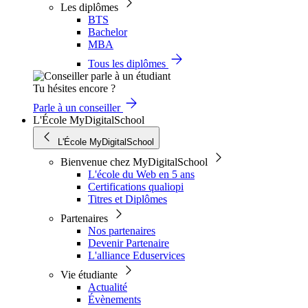
Les diplômes
BTS
Bachelor
MBA
Tous les diplômes
Tu hésites encore ?
Parle à un conseiller
L'École MyDigitalSchool
L'École MyDigitalSchool
Bienvenue chez MyDigitalSchool
L'école du Web en 5 ans
Certifications qualiopi
Titres et Diplômes
Partenaires
Nos partenaires
Devenir Partenaire
L'alliance Eduservices
Vie étudiante
Actualité
Évènements