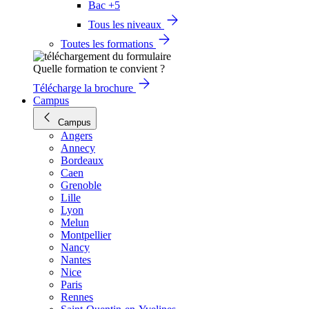
Bac +5
Tous les niveaux
Toutes les formations
Quelle formation te convient ?
Télécharge la brochure
Campus
Campus
Angers
Annecy
Bordeaux
Caen
Grenoble
Lille
Lyon
Melun
Montpellier
Nancy
Nantes
Nice
Paris
Rennes