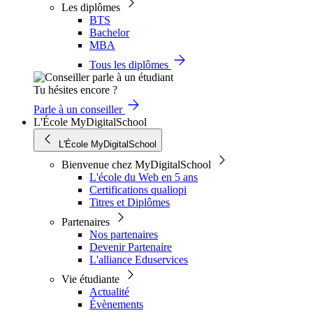
Les diplômes
BTS
Bachelor
MBA
Tous les diplômes
Tu hésites encore ?
Parle à un conseiller
L'École MyDigitalSchool
L'École MyDigitalSchool
Bienvenue chez MyDigitalSchool
L'école du Web en 5 ans
Certifications qualiopi
Titres et Diplômes
Partenaires
Nos partenaires
Devenir Partenaire
L'alliance Eduservices
Vie étudiante
Actualité
Évènements