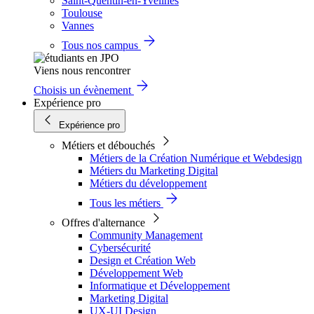
Saint-Quentin-en-Yvelines
Toulouse
Vannes
Tous nos campus
Viens nous rencontrer
Choisis un évènement
Expérience pro
Expérience pro
Métiers et débouchés
Métiers de la Création Numérique et Webdesign
Métiers du Marketing Digital
Métiers du développement
Tous les métiers
Offres d'alternance
Community Management
Cybersécurité
Design et Création Web
Développement Web
Informatique et Développement
Marketing Digital
UX-UI Design