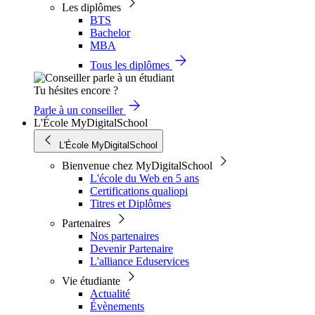
Les diplômes
BTS
Bachelor
MBA
Tous les diplômes
Tu hésites encore ?
Parle à un conseiller
L'École MyDigitalSchool
L'École MyDigitalSchool
Bienvenue chez MyDigitalSchool
L'école du Web en 5 ans
Certifications qualiopi
Titres et Diplômes
Partenaires
Nos partenaires
Devenir Partenaire
L'alliance Eduservices
Vie étudiante
Actualité
Évènements