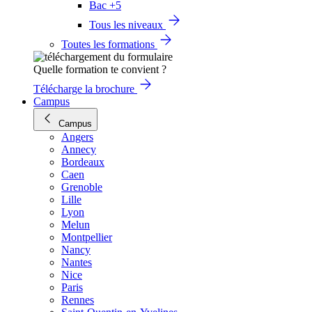
Bac +5
Tous les niveaux
Toutes les formations
Quelle formation te convient ?
Télécharge la brochure
Campus
Campus
Angers
Annecy
Bordeaux
Caen
Grenoble
Lille
Lyon
Melun
Montpellier
Nancy
Nantes
Nice
Paris
Rennes