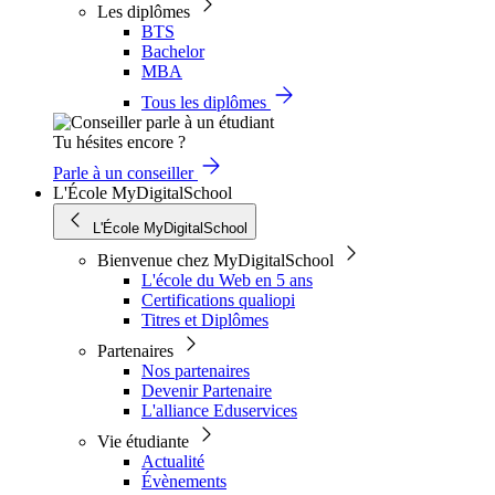
Les diplômes
BTS
Bachelor
MBA
Tous les diplômes
Tu hésites encore ?
Parle à un conseiller
L'École MyDigitalSchool
L'École MyDigitalSchool
Bienvenue chez MyDigitalSchool
L'école du Web en 5 ans
Certifications qualiopi
Titres et Diplômes
Partenaires
Nos partenaires
Devenir Partenaire
L'alliance Eduservices
Vie étudiante
Actualité
Évènements