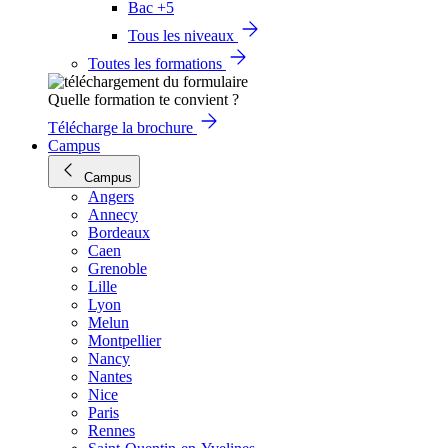
Bac +5
Tous les niveaux
Toutes les formations
Quelle formation te convient ?
Télécharge la brochure
Campus
Campus
Angers
Annecy
Bordeaux
Caen
Grenoble
Lille
Lyon
Melun
Montpellier
Nancy
Nantes
Nice
Paris
Rennes