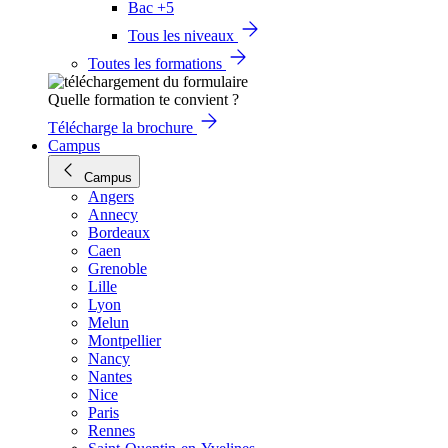
Bac +5
Tous les niveaux
Toutes les formations
Quelle formation te convient ?
Télécharge la brochure
Campus
Campus
Angers
Annecy
Bordeaux
Caen
Grenoble
Lille
Lyon
Melun
Montpellier
Nancy
Nantes
Nice
Paris
Rennes