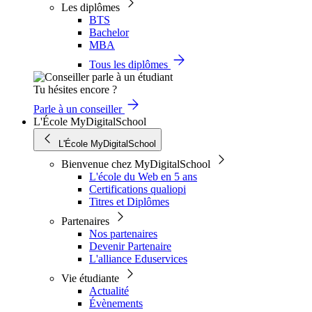
Les diplômes
BTS
Bachelor
MBA
Tous les diplômes
Tu hésites encore ?
Parle à un conseiller
L'École MyDigitalSchool
L'École MyDigitalSchool
Bienvenue chez MyDigitalSchool
L'école du Web en 5 ans
Certifications qualiopi
Titres et Diplômes
Partenaires
Nos partenaires
Devenir Partenaire
L'alliance Eduservices
Vie étudiante
Actualité
Évènements