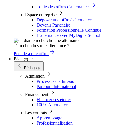
Toutes les offres d'alternance
Espace entreprise
Déposer une offre d'alternance
Devenir Partenaire
Formation Professionnelle Continue
L'alternance avec MyDigitalSchool
Tu recherches une alternance ?
Postule à une offre
Pédagogie
Pédagogie
Admission
Processus d'admission
Parcours International
Financement
Financer ses études
100% Alternance
Les contrats
Apprentissage
Professionnalisation