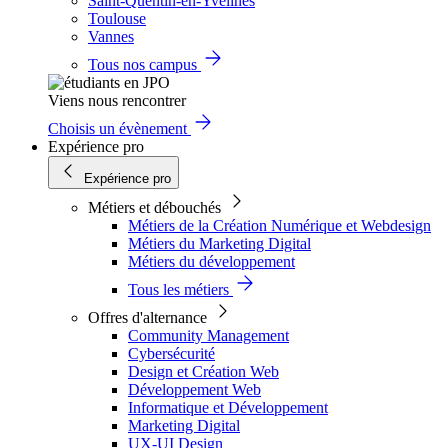
Saint-Quentin-en-Yvelines
Toulouse
Vannes
Tous nos campus
Viens nous rencontrer
Choisis un évènement
Expérience pro
Expérience pro
Métiers et débouchés
Métiers de la Création Numérique et Webdesign
Métiers du Marketing Digital
Métiers du développement
Tous les métiers
Offres d'alternance
Community Management
Cybersécurité
Design et Création Web
Développement Web
Informatique et Développement
Marketing Digital
UX-UI Design