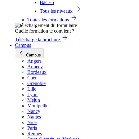
Bac +5
Tous les niveaux
Toutes les formations
Quelle formation te convient ?
Télécharge la brochure
Campus
Campus
Angers
Annecy
Bordeaux
Caen
Grenoble
Lille
Lyon
Melun
Montpellier
Nancy
Nantes
Nice
Paris
Rennes