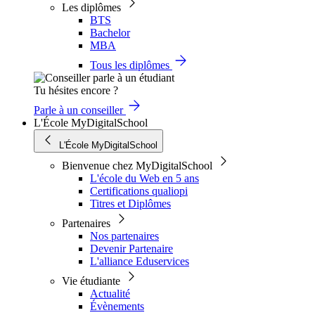
Les diplômes
BTS
Bachelor
MBA
Tous les diplômes
Tu hésites encore ?
Parle à un conseiller
L'École MyDigitalSchool
L'École MyDigitalSchool
Bienvenue chez MyDigitalSchool
L'école du Web en 5 ans
Certifications qualiopi
Titres et Diplômes
Partenaires
Nos partenaires
Devenir Partenaire
L'alliance Eduservices
Vie étudiante
Actualité
Évènements