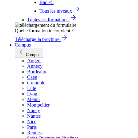
Bac +5
Tous les niveaux
Toutes les formations
Quelle formation te convient ?
Télécharge la brochure
Campus
Campus
Angers
Annecy
Bordeaux
Caen
Grenoble
Lille
Lyon
Melun
Montpellier
Nancy
Nantes
Nice
Paris
Rennes