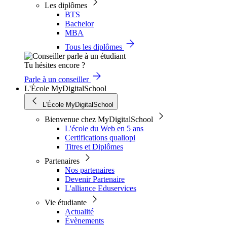
Les diplômes
BTS
Bachelor
MBA
Tous les diplômes
Tu hésites encore ?
Parle à un conseiller
L'École MyDigitalSchool
L'École MyDigitalSchool
Bienvenue chez MyDigitalSchool
L'école du Web en 5 ans
Certifications qualiopi
Titres et Diplômes
Partenaires
Nos partenaires
Devenir Partenaire
L'alliance Eduservices
Vie étudiante
Actualité
Évènements