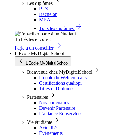
Les diplômes
BTS
Bachelor
MBA
Tous les diplômes
Tu hésites encore ?
Parle à un conseiller
L'École MyDigitalSchool
L'École MyDigitalSchool
Bienvenue chez MyDigitalSchool
L'école du Web en 5 ans
Certifications qualiopi
Titres et Diplômes
Partenaires
Nos partenaires
Devenir Partenaire
L'alliance Eduservices
Vie étudiante
Actualité
Évènements