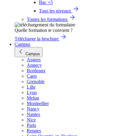
Bac +5
Tous les niveaux
Toutes les formations
Quelle formation te convient ?
Télécharge la brochure
Campus
Campus
Angers
Annecy
Bordeaux
Caen
Grenoble
Lille
Lyon
Melun
Montpellier
Nancy
Nantes
Nice
Paris
Rennes