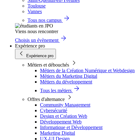
Saint-Quentin-en-Yvelines
Toulouse
Vannes
Tous nos campus
Viens nous rencontrer
Choisis un évènement
Expérience pro
Expérience pro
Métiers et débouchés
Métiers de la Création Numérique et Webdesign
Métiers du Marketing Digital
Métiers du développement
Tous les métiers
Offres d'alternance
Community Management
Cybersécurité
Design et Création Web
Développement Web
Informatique et Développement
Marketing Digital
UX-UI Design