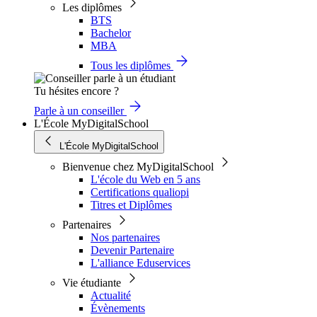
Les diplômes
BTS
Bachelor
MBA
Tous les diplômes
Tu hésites encore ?
Parle à un conseiller
L'École MyDigitalSchool
L'École MyDigitalSchool
Bienvenue chez MyDigitalSchool
L'école du Web en 5 ans
Certifications qualiopi
Titres et Diplômes
Partenaires
Nos partenaires
Devenir Partenaire
L'alliance Eduservices
Vie étudiante
Actualité
Évènements