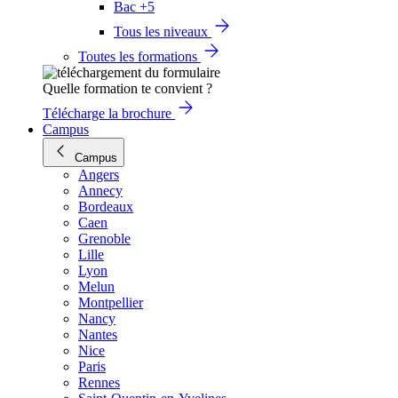
Bac +5
Tous les niveaux
Toutes les formations
Quelle formation te convient ?
Télécharge la brochure
Campus
Campus
Angers
Annecy
Bordeaux
Caen
Grenoble
Lille
Lyon
Melun
Montpellier
Nancy
Nantes
Nice
Paris
Rennes