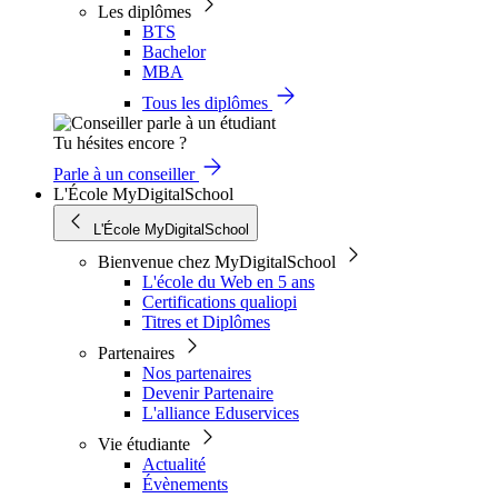
Les diplômes
BTS
Bachelor
MBA
Tous les diplômes
Tu hésites encore ?
Parle à un conseiller
L'École MyDigitalSchool
L'École MyDigitalSchool
Bienvenue chez MyDigitalSchool
L'école du Web en 5 ans
Certifications qualiopi
Titres et Diplômes
Partenaires
Nos partenaires
Devenir Partenaire
L'alliance Eduservices
Vie étudiante
Actualité
Évènements