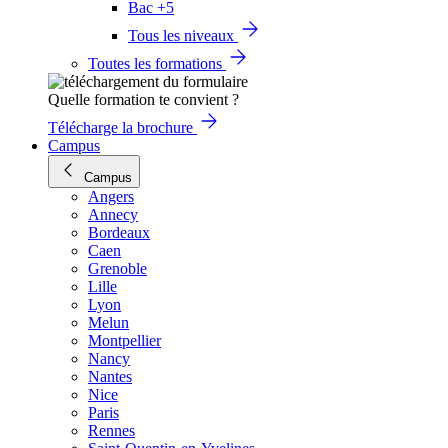
Bac +5
Tous les niveaux
Toutes les formations
Quelle formation te convient ?
Télécharge la brochure
Campus
Campus
Angers
Annecy
Bordeaux
Caen
Grenoble
Lille
Lyon
Melun
Montpellier
Nancy
Nantes
Nice
Paris
Rennes