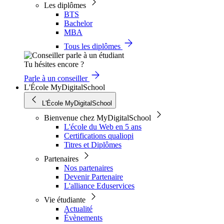
Les diplômes
BTS
Bachelor
MBA
Tous les diplômes
Tu hésites encore ?
Parle à un conseiller
L'École MyDigitalSchool
L'École MyDigitalSchool
Bienvenue chez MyDigitalSchool
L'école du Web en 5 ans
Certifications qualiopi
Titres et Diplômes
Partenaires
Nos partenaires
Devenir Partenaire
L'alliance Eduservices
Vie étudiante
Actualité
Évènements