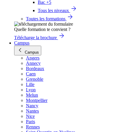
Bac +5
Tous les niveaux
Toutes les formations
Quelle formation te convient ?
Télécharge la brochure
Campus
Campus
Angers
Annecy
Bordeaux
Caen
Grenoble
Lille
Lyon
Melun
Montpellier
Nancy
Nantes
Nice
Paris
Rennes