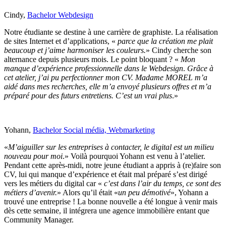
Cindy,
Bachelor Webdesign
Notre étudiante se destine à une carrière de graphiste. La réalisation
de sites Internet et d’applications, «
parce que la création me plait
beaucoup et j’aime harmoniser les couleurs.
» Cindy cherche son
alternance depuis plusieurs mois. Le point bloquant ? «
Mon
manque d’expérience professionnelle dans le Webdesign
.
Grâce à
cet atelier, j’ai pu perfectionner mon CV. Madame MOREL m’a
aidé dans mes recherches, elle m’a envoyé plusieurs offres et m’a
préparé pour des futurs entretiens. C’est un vrai plus
.»
Yohann,
Bachelor Social média, Webmarketing
«
M’aiguiller sur les entreprises à contacter, le digital est un milieu
nouveau pour moi
.» Voilà pourquoi Yohann est venu à l’atelier.
Pendant cette après-midi, notre jeune étudiant a appris à (re)faire son
CV, lui qui manque d’expérience et était mal préparé s’est dirigé
vers les métiers du digital car «
c’est dans l’air du temps, ce sont des
métiers d’avenir.
» Alors qu’il était «
un peu démotivé
», Yohann a
trouvé une entreprise ! La bonne nouvelle a été longue à venir mais
dès cette semaine, il intégrera une agence immobilière entant que
Community Manager.