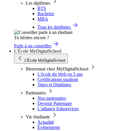
Les diplômes
BTS
Bachelor
MBA
Tous les diplômes
Tu hésites encore ?
Parle à un conseiller
L'École MyDigitalSchool
L'École MyDigitalSchool
Bienvenue chez MyDigitalSchool
L'école du Web en 5 ans
Certifications qualiopi
Titres et Diplômes
Partenaires
Nos partenaires
Devenir Partenaire
L'alliance Eduservices
Vie étudiante
Actualité
Évènements