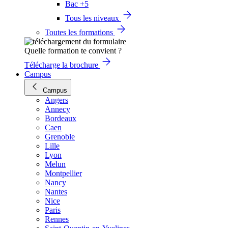
Bac +5
Tous les niveaux
Toutes les formations
Quelle formation te convient ?
Télécharge la brochure
Campus
Campus
Angers
Annecy
Bordeaux
Caen
Grenoble
Lille
Lyon
Melun
Montpellier
Nancy
Nantes
Nice
Paris
Rennes