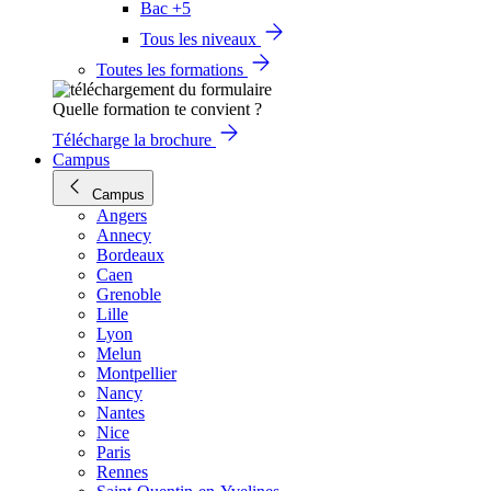
Bac +5
Tous les niveaux
Toutes les formations
Quelle formation te convient ?
Télécharge la brochure
Campus
Campus
Angers
Annecy
Bordeaux
Caen
Grenoble
Lille
Lyon
Melun
Montpellier
Nancy
Nantes
Nice
Paris
Rennes