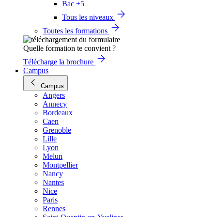
Bac +5
Tous les niveaux
Toutes les formations
Quelle formation te convient ?
Télécharge la brochure
Campus
Campus
Angers
Annecy
Bordeaux
Caen
Grenoble
Lille
Lyon
Melun
Montpellier
Nancy
Nantes
Nice
Paris
Rennes