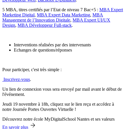
5 MBA, titres certifiés par l’Etat de niveau 7 Bac+5 :
MBA Expert
Marketing Digital
,
MBA Expert Data Marketing
,
MBA
Management de l’Innovation Digitale
,
MBA Expert UI/UX
Design
,
MBA Développeur Full-stack
.
Interventions réalisées par des intervenants
Echanges de questions/réponses
Pour participer, c'est très simple :
Inscrivez-vous
.
Un lien de connexion vous sera envoyé par mail avant le début de
l'événement.
Jeudi 19 novembre à 18h, cliquez sur le lien reçu et accédez à
notre Journée Portes Ouvertes Virtuelle !
Découvrez notre école MyDigitalSchool Nantes et ses valeurs
En savoir plus