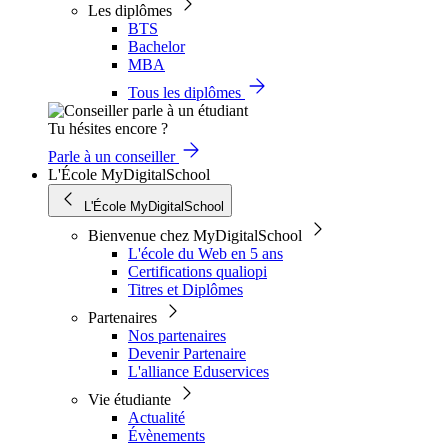
Les diplômes
BTS
Bachelor
MBA
Tous les diplômes
Tu hésites encore ?
Parle à un conseiller
L'École MyDigitalSchool
L'École MyDigitalSchool
Bienvenue chez MyDigitalSchool
L'école du Web en 5 ans
Certifications qualiopi
Titres et Diplômes
Partenaires
Nos partenaires
Devenir Partenaire
L'alliance Eduservices
Vie étudiante
Actualité
Évènements