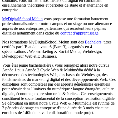
souhaitez vous former à nos métiers du digital en combinant
enseignements théoriques et périodes de stage et d’alternance en
entreprise.
MyDigitalSchool Melun
vous propose une formation hautement
professionnalisante sur notre campus et un stage ou une alternance
auprès de nos entreprises partenaires qui recrutent leurs pépites
digitales notamment dans cadre du
contrat d’apprentissage
.
Nos formations MyDigitalSchool Melun sont des
Bachelors
, titres
certifiés par l’Etat de niveau 6 (Bac+3), organisés en 4
spécialisations : Webmarketing & Social Media, Webdesign,
Développeur Web et E-Business.
Vous êtes jeune bachelier(ière), vous rejoignez alors notre cursus
Année 1 puis Année 2 Cycle Web & Multimédia dédié à la
découverte des technologies Web, des bases du Webdesign, des
fondamentaux du marketing digital et des développements Web. Ces
disciplines sont complétées par des apports généralistes essentiels
pour réussir dans l’univers du numérique : langue étrangère, culture
digitale, économie, expression orale & écrite… Ces enseignements
constituent le socle fondamental de la conception-réalisation digitale.
Se déroulant en initial notre Cycle Web & Multimédia est rythmé de
2 périodes de stage en entreprise d’une durée de 3 mois chacune
enrichies de 140h de travail collaboratif en mode projet.