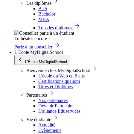
Les diplômes
BTS
Bachelor
MBA
Tous les diplômes
Tu hésites encore ?
Parle à un conseiller
L'École MyDigitalSchool
L'École MyDigitalSchool
Bienvenue chez MyDigitalSchool
L'école du Web en 5 ans
Certifications qualiopi
Titres et Diplômes
Partenaires
Nos partenaires
Devenir Partenaire
L'alliance Eduservices
Vie étudiante
Actualité
Évènements