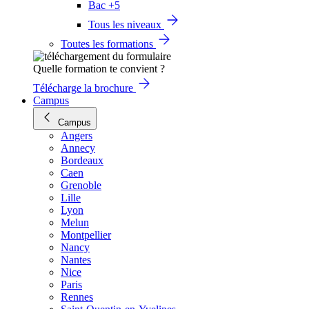
Bac +5
Tous les niveaux
Toutes les formations
Quelle formation te convient ?
Télécharge la brochure
Campus
Campus
Angers
Annecy
Bordeaux
Caen
Grenoble
Lille
Lyon
Melun
Montpellier
Nancy
Nantes
Nice
Paris
Rennes