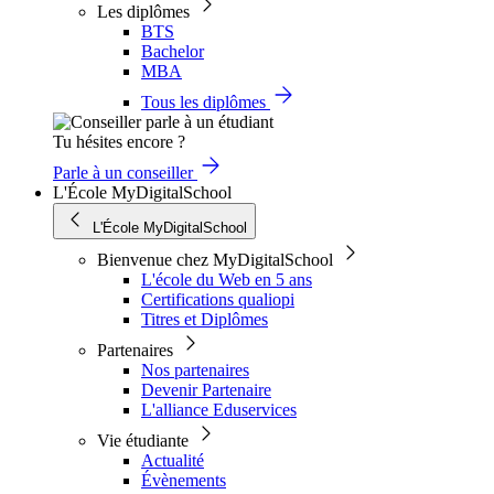
Les diplômes
BTS
Bachelor
MBA
Tous les diplômes
Tu hésites encore ?
Parle à un conseiller
L'École MyDigitalSchool
L'École MyDigitalSchool
Bienvenue chez MyDigitalSchool
L'école du Web en 5 ans
Certifications qualiopi
Titres et Diplômes
Partenaires
Nos partenaires
Devenir Partenaire
L'alliance Eduservices
Vie étudiante
Actualité
Évènements