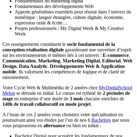
Fondamentaux du marketing digital
Fondamentaux des développements Web
Apports généralistes essentiels pour réussir dans l’univers du
numérique : langue étrangère, culture digitale, économie,
expression orale & écrite…
Projets professionnels : My Digital Week & My Creative
Week
Ces enseignements constituent le
socle fondamental de la
conception-réalisation digitale
garantissant une ouverture d’esprit
sur les environnements et métiers liés à cet univers :
E-commerce
,
Communication
,
Marketing
,
Marketing Digital
,
Editorial
,
Web
Design
,
Data Analytic
,
Développements Web & Application
mobile
. Ils valorisent les compétences de logique et de clarté de
raisonnement.
Votre Cycle Web & Multimédia de 2 années chez
MyDigitalSchool
Melun
se déroule en initial. Le cursus est rythmé de
2 périodes de
stage
en entreprise d’une durée de
3 mois
chacune enrichies de
140h de travail collaboratif en mode projet
.
A l’issue de ces 2 années vous choisirez votre spécialisation en
poursuivant ainsi vos études par l’un de nos 6
Bachelors
que nous
vous proposerons en
alternance
ou bien en initial :
Bachelor Digital pour acquérir les fondamentaux de nos