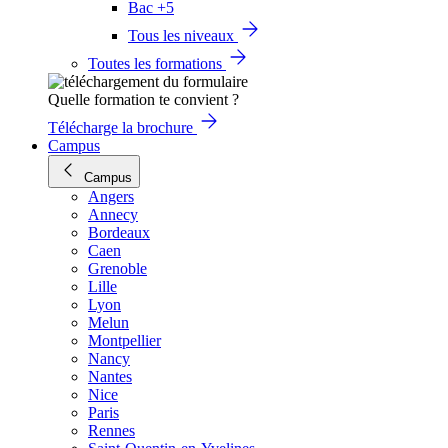
Bac +5
Tous les niveaux
Toutes les formations
Quelle formation te convient ?
Télécharge la brochure
Campus
Campus
Angers
Annecy
Bordeaux
Caen
Grenoble
Lille
Lyon
Melun
Montpellier
Nancy
Nantes
Nice
Paris
Rennes