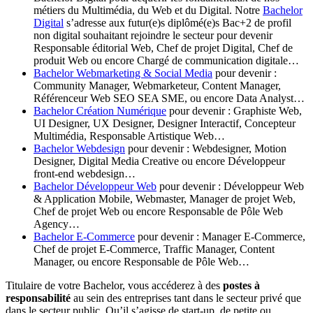
métiers du Multimédia, du Web et du Digital. Notre
Bachelor
Digital
s’adresse aux futur(e)s diplômé(e)s Bac+2 de profil
non digital souhaitant rejoindre le secteur pour devenir
Responsable éditorial Web, Chef de projet Digital, Chef de
produit Web ou encore Chargé de communication digitale…
Bachelor Webmarketing & Social Media
pour devenir :
Community Manager, Webmarketeur, Content Manager,
Référenceur Web SEO SEA SME, ou encore Data Analyst…
Bachelor Création Numérique
pour devenir : Graphiste Web,
UI Designer, UX Designer, Designer Interactif, Concepteur
Multimédia, Responsable Artistique Web…
Bachelor Webdesign
pour devenir : Webdesigner, Motion
Designer, Digital Media Creative ou encore Développeur
front-end webdesign…
Bachelor Développeur Web
pour devenir : Développeur Web
& Application Mobile, Webmaster, Manager de projet Web,
Chef de projet Web ou encore Responsable de Pôle Web
Agency…
Bachelor E-Commerce
pour devenir : Manager E-Commerce,
Chef de projet E-Commerce, Traffic Manager, Content
Manager, ou encore Responsable de Pôle Web…
Titulaire de votre Bachelor, vous accéderez à des
postes à
responsabilité
au sein des entreprises tant dans le secteur privé que
dans le secteur public. Qu’il s’agisse de start-up, de petite ou