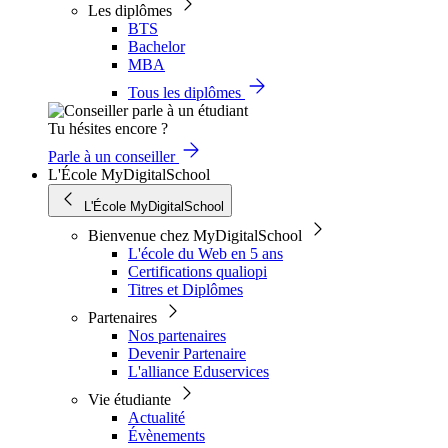
Les diplômes
BTS
Bachelor
MBA
Tous les diplômes
Tu hésites encore ?
Parle à un conseiller
L'École MyDigitalSchool
L'École MyDigitalSchool
Bienvenue chez MyDigitalSchool
L'école du Web en 5 ans
Certifications qualiopi
Titres et Diplômes
Partenaires
Nos partenaires
Devenir Partenaire
L'alliance Eduservices
Vie étudiante
Actualité
Évènements