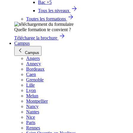
Bac +5
Tous les niveaux
Toutes les formations
Quelle formation te convient ?
Télécharge la brochure
Campus
Campus
Angers
Annecy
Bordeaux
Caen
Grenoble
Lille
Lyon
Melun
Montpellier
Nancy
Nantes
Nice
Paris
Rennes