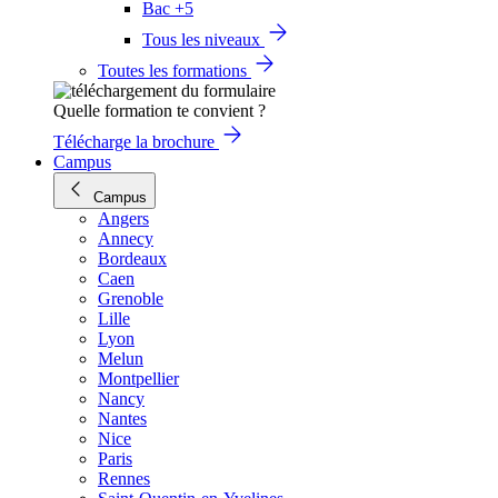
Bac +5
Tous les niveaux
Toutes les formations
Quelle formation te convient ?
Télécharge la brochure
Campus
Campus
Angers
Annecy
Bordeaux
Caen
Grenoble
Lille
Lyon
Melun
Montpellier
Nancy
Nantes
Nice
Paris
Rennes