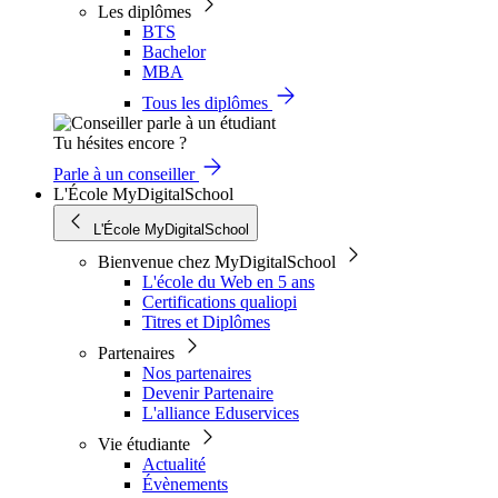
Les diplômes
BTS
Bachelor
MBA
Tous les diplômes
Tu hésites encore ?
Parle à un conseiller
L'École MyDigitalSchool
L'École MyDigitalSchool
Bienvenue chez MyDigitalSchool
L'école du Web en 5 ans
Certifications qualiopi
Titres et Diplômes
Partenaires
Nos partenaires
Devenir Partenaire
L'alliance Eduservices
Vie étudiante
Actualité
Évènements