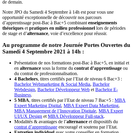
de demain.
Notre JPO du Samedi 4 Septembre à 14h est pour vous une
opportunité exceptionnelle de découvrir nos parcours
d’apprentissage post-Bac à Bac+5 combinant
enseignements
théoriques
et
pratiques en milieu professionnel
lors de périodes
de stage et d’
alternance
, voie d’excellence pour réussir.
Au programme de notre Journée Portes Ouvertes du
Samedi 4 Septembre 2021 à 14h :
Présentation de nos formations post-Bac à Bac+5, en initial et
en
alternance
sous la forme du
contrat d’apprentissage
ou
du contrat de professionnalisation.
4 Bachelors
, titres certifiés par l’Etat de niveau 6 Bac+3 :
Bachelor Webmarketing & Social Media
,
Bachelor
Webdesign
,
Bachelor Développeur Web
et
Bachelor E-
Business
.
5 MBA
, titres certifiés par l’Etat de niveau 7 Bac+5 :
MBA
Expert Marketing Digital
,
MBA Expert Data Marketing
,
MBA Management de l’Innovation Digitale
,
MBA Expert
UI/UX Design
et
MBA Développeur Full-stack
.
Modalités & avantages de l’
alternance
et dispositifs du
contrat d’apprentissage
encouragé et soutenu par l’Etat.
Entretien individuel
avec votre conseiller en formation