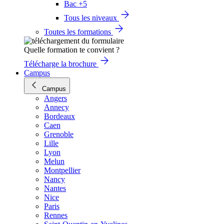
Bac +5
Tous les niveaux
Toutes les formations
Quelle formation te convient ?
Télécharge la brochure
Campus
Campus
Angers
Annecy
Bordeaux
Caen
Grenoble
Lille
Lyon
Melun
Montpellier
Nancy
Nantes
Nice
Paris
Rennes