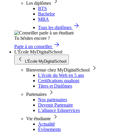
Les diplômes
BTS
Bachelor
MBA
Tous les diplômes
Tu hésites encore ?
Parle à un conseiller
L'École MyDigitalSchool
L'École MyDigitalSchool
Bienvenue chez MyDigitalSchool
L'école du Web en 5 ans
Certifications qualiopi
Titres et Diplômes
Partenaires
Nos partenaires
Devenir Partenaire
L'alliance Eduservices
Vie étudiante
Actualité
Évènements