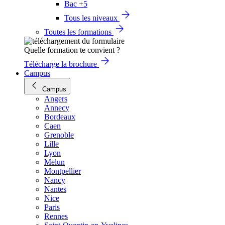
Bac +5
Tous les niveaux
Toutes les formations
Quelle formation te convient ?
Télécharge la brochure
Campus
Campus
Angers
Annecy
Bordeaux
Caen
Grenoble
Lille
Lyon
Melun
Montpellier
Nancy
Nantes
Nice
Paris
Rennes