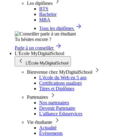
Les diplômes
BTS
Bachelor
MBA
Tous les diplômes
Tu hésites encore ?
Parle à un conseiller
L'École MyDigitalSchool
L'École MyDigitalSchool
Bienvenue chez MyDigitalSchool
L'école du Web en 5 ans
Certifications qualiopi
Titres et Diplômes
Partenaires
Nos partenaires
Devenir Partenaire
L'alliance Eduservices
Vie étudiante
Actualité
Évènements