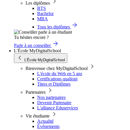
Les diplômes
BTS
Bachelor
MBA
Tous les diplômes
Tu hésites encore ?
Parle à un conseiller
L'École MyDigitalSchool
L'École MyDigitalSchool
Bienvenue chez MyDigitalSchool
L'école du Web en 5 ans
Certifications qualiopi
Titres et Diplômes
Partenaires
Nos partenaires
Devenir Partenaire
L'alliance Eduservices
Vie étudiante
Actualité
Évènements