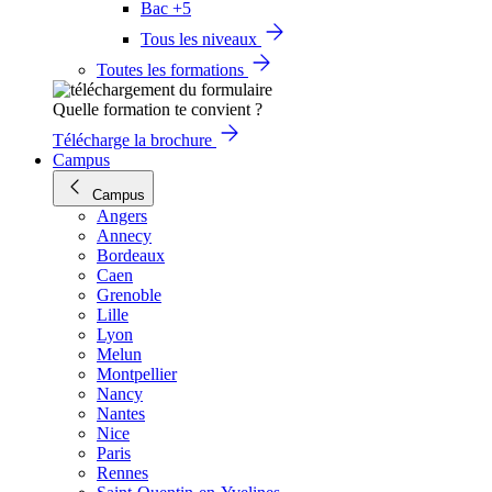
Bac +5
Tous les niveaux
Toutes les formations
Quelle formation te convient ?
Télécharge la brochure
Campus
Campus
Angers
Annecy
Bordeaux
Caen
Grenoble
Lille
Lyon
Melun
Montpellier
Nancy
Nantes
Nice
Paris
Rennes