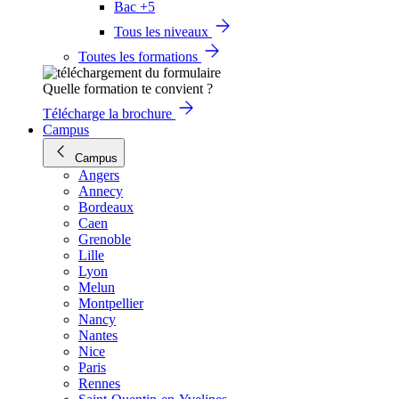
Bac +5
Tous les niveaux
Toutes les formations
Quelle formation te convient ?
Télécharge la brochure
Campus
Campus
Angers
Annecy
Bordeaux
Caen
Grenoble
Lille
Lyon
Melun
Montpellier
Nancy
Nantes
Nice
Paris
Rennes