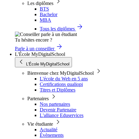
Les diplômes
BTS
Bachelor
MBA
Tous les diplômes
Tu hésites encore ?
Parle à un conseiller
L'École MyDigitalSchool
L'École MyDigitalSchool
Bienvenue chez MyDigitalSchool
L'école du Web en 5 ans
Certifications qualiopi
Titres et Diplômes
Partenaires
Nos partenaires
Devenir Partenaire
L'alliance Eduservices
Vie étudiante
Actualité
Évènements