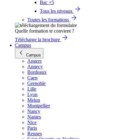
Bac +5
Tous les niveaux
Toutes les formations
Quelle formation te convient ?
Télécharge la brochure
Campus
Campus
Angers
Annecy
Bordeaux
Caen
Grenoble
Lille
Lyon
Melun
Montpellier
Nancy
Nantes
Nice
Paris
Rennes