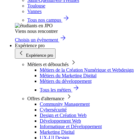
Saint-Quentin-en-Yvelines
Toulouse
Vannes
Tous nos campus
Viens nous rencontrer
Choisis un évènement
Expérience pro
Expérience pro
Métiers et débouchés
Métiers de la Création Numérique et Webdesign
Métiers du Marketing Digital
Métiers du développement
Tous les métiers
Offres d'alternance
Community Management
Cybersécurité
Design et Création Web
Développement Web
Informatique et Développement
Marketing Digital
UX-UI Design