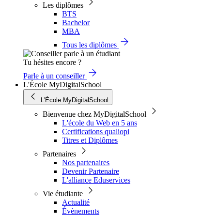
Les diplômes
BTS
Bachelor
MBA
Tous les diplômes
Tu hésites encore ?
Parle à un conseiller
L'École MyDigitalSchool
L'École MyDigitalSchool
Bienvenue chez MyDigitalSchool
L'école du Web en 5 ans
Certifications qualiopi
Titres et Diplômes
Partenaires
Nos partenaires
Devenir Partenaire
L'alliance Eduservices
Vie étudiante
Actualité
Évènements