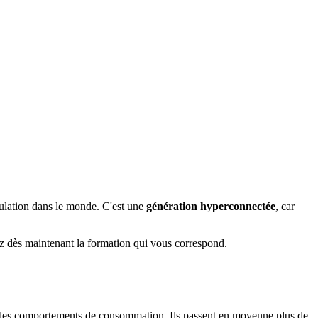
ulation dans le monde. C'est une
génération hyperconnectée
, car
ez dès maintenant la formation qui vous correspond.
ure ou les comportements de consommation. Ils passent en moyenne plus de