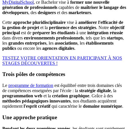
MyDigitalSchool
, ce Bachelor vise à
former une nouvelle
génération de professionnels
capables de
maîtriser le langage des
développeurs
, des
designers
et des
marketeurs
.
Cette
approche pluridisciplinaire
vise à
améliorer l'efficacité de
la gestion de projet
et la
pertinence des stratégies
. Notre
objectif
principal
est de
préparer les étudiants
à une
intégration réussie
dans divers
environnements professionnels
, tels que les
startups
,
les
grandes entreprises
, les
associations
, les
établissements
publics
ou encore les
agences digitales
.
TESTEZ VOTRE ORIENTATION EN PARTICIPANT À NOS
STAGES DÉCOUVERTES !
Trois pôles de compétences
Le
programme de formation
est équilibré entre trois domaines clés
de compétences enseignées par l'école : la
stratégie digitale
, la
programmation web
et la
création graphique
. Grâce à des
méthodes pédagogiques
innovantes
, nos étudiants acquièrent
rapidement
l'esprit créatif
qui caractérise le
domaine numérique
.
Une approche pratique
Pendant les deux premières années
, les étudiants sont rapidement