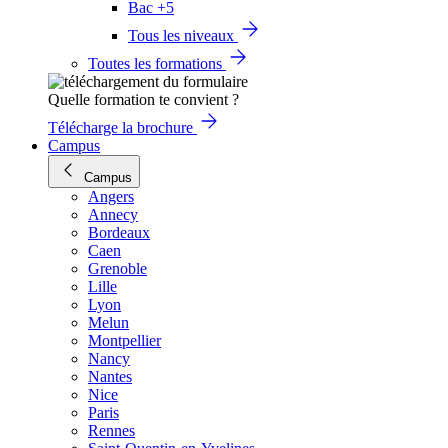
Bac +5
Tous les niveaux
Toutes les formations
Quelle formation te convient ?
Télécharge la brochure
Campus
Campus
Angers
Annecy
Bordeaux
Caen
Grenoble
Lille
Lyon
Melun
Montpellier
Nancy
Nantes
Nice
Paris
Rennes