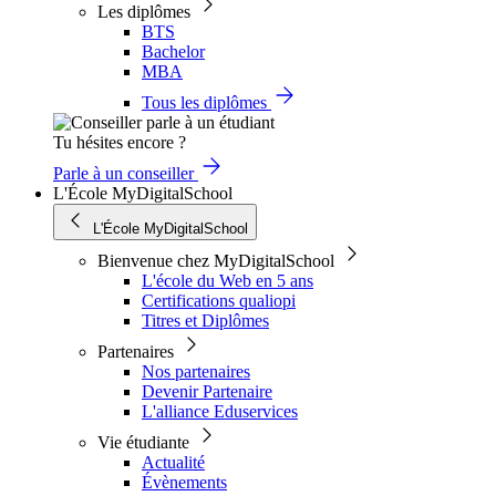
Les diplômes
BTS
Bachelor
MBA
Tous les diplômes
Tu hésites encore ?
Parle à un conseiller
L'École MyDigitalSchool
L'École MyDigitalSchool
Bienvenue chez MyDigitalSchool
L'école du Web en 5 ans
Certifications qualiopi
Titres et Diplômes
Partenaires
Nos partenaires
Devenir Partenaire
L'alliance Eduservices
Vie étudiante
Actualité
Évènements