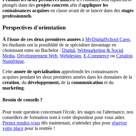
plongés dans des
projets concrets
afin d'
appliquer les
connaissances acquises
en classe avant de se lancer dans des
stages
professionnels
.
Perspectives d'orientation
À l'issue de ces deux premières années
à
MyDigitalSchool Caen
,
les étudiants ont la possibilité de se spécialiser davantage en
choisissant entre un Bachelor :
Digital
,
Webmarketing & Social
Media
,
Développement Web
,
Webdesign
,
E-Commerce
ou
Création
Numérique
.
Cette
année de spécialisation
approfondit les connaissances
acquises pendant les deux premières années dans les domaines de la
création
, du
développement,
de la
communication
et du
marketing
.
Besoin de conseils ?
Pour toute question concernant l'école, les stages ou l'alternance, nos
conseillers de formation sont à votre disposition pour vous aider.
Prenez rendez-vous
dès maintenant, n'attendez plus pour
réserver
votre place
pour la rentrée !