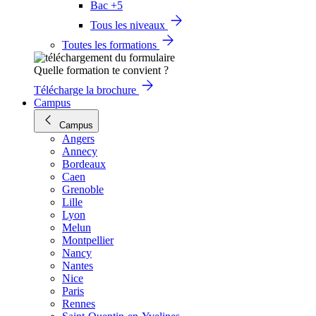
Bac +5
Tous les niveaux
Toutes les formations
Quelle formation te convient ?
Télécharge la brochure
Campus
Campus
Angers
Annecy
Bordeaux
Caen
Grenoble
Lille
Lyon
Melun
Montpellier
Nancy
Nantes
Nice
Paris
Rennes