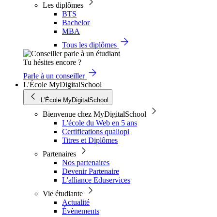
Les diplômes
BTS
Bachelor
MBA
Tous les diplômes
Tu hésites encore ?
Parle à un conseiller
L'École MyDigitalSchool
L'École MyDigitalSchool
Bienvenue chez MyDigitalSchool
L'école du Web en 5 ans
Certifications qualiopi
Titres et Diplômes
Partenaires
Nos partenaires
Devenir Partenaire
L'alliance Eduservices
Vie étudiante
Actualité
Évènements