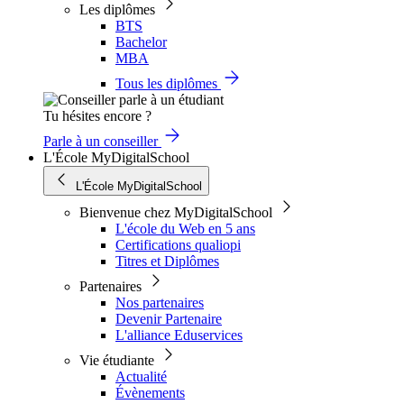
Les diplômes
BTS
Bachelor
MBA
Tous les diplômes
Tu hésites encore ?
Parle à un conseiller
L'École MyDigitalSchool
L'École MyDigitalSchool
Bienvenue chez MyDigitalSchool
L'école du Web en 5 ans
Certifications qualiopi
Titres et Diplômes
Partenaires
Nos partenaires
Devenir Partenaire
L'alliance Eduservices
Vie étudiante
Actualité
Évènements