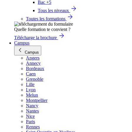
Bac +5
Tous les niveaux
Toutes les formations
Quelle formation te convient ?
Télécharge la brochure
Campus
Campus
Angers
Annecy
Bordeaux
Caen
Grenoble
Lille
Lyon
Melun
Montpellier
Nancy
Nantes
Nice
Paris
Rennes