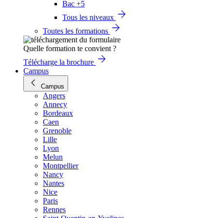
Bac +5
Tous les niveaux
Toutes les formations
Quelle formation te convient ?
Télécharge la brochure
Campus
Campus
Angers
Annecy
Bordeaux
Caen
Grenoble
Lille
Lyon
Melun
Montpellier
Nancy
Nantes
Nice
Paris
Rennes