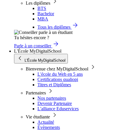
Les diplômes
BTS
Bachelor
MBA
Tous les diplômes
Tu hésites encore ?
Parle à un conseiller
L'École MyDigitalSchool
L'École MyDigitalSchool
Bienvenue chez MyDigitalSchool
L'école du Web en 5 ans
Certifications qualiopi
Titres et Diplômes
Partenaires
Nos partenaires
Devenir Partenaire
L'alliance Eduservices
Vie étudiante
Actualité
Évènements