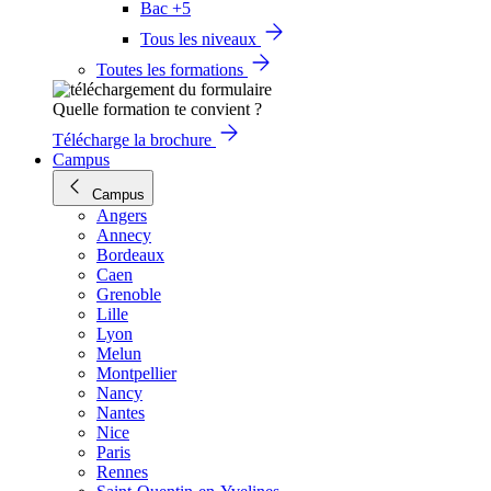
Bac +5
Tous les niveaux
Toutes les formations
Quelle formation te convient ?
Télécharge la brochure
Campus
Campus
Angers
Annecy
Bordeaux
Caen
Grenoble
Lille
Lyon
Melun
Montpellier
Nancy
Nantes
Nice
Paris
Rennes