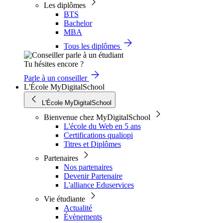
Les diplômes
BTS
Bachelor
MBA
Tous les diplômes
Tu hésites encore ?
Parle à un conseiller
L'École MyDigitalSchool
L'École MyDigitalSchool
Bienvenue chez MyDigitalSchool
L'école du Web en 5 ans
Certifications qualiopi
Titres et Diplômes
Partenaires
Nos partenaires
Devenir Partenaire
L'alliance Eduservices
Vie étudiante
Actualité
Évènements