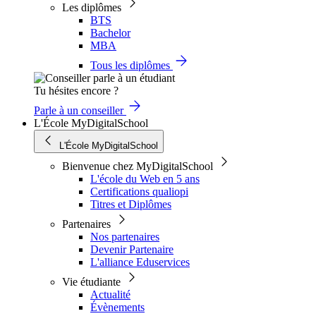
Les diplômes
BTS
Bachelor
MBA
Tous les diplômes
Tu hésites encore ?
Parle à un conseiller
L'École MyDigitalSchool
L'École MyDigitalSchool
Bienvenue chez MyDigitalSchool
L'école du Web en 5 ans
Certifications qualiopi
Titres et Diplômes
Partenaires
Nos partenaires
Devenir Partenaire
L'alliance Eduservices
Vie étudiante
Actualité
Évènements