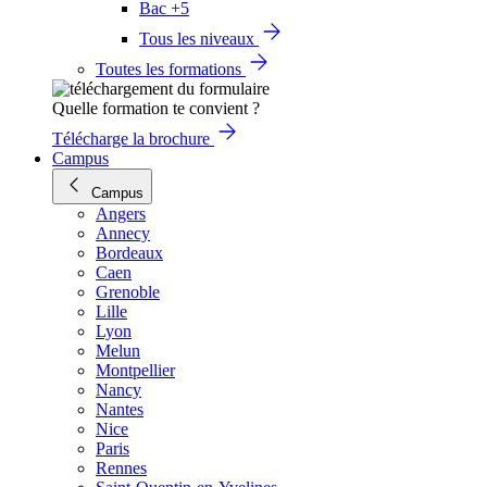
Bac +5
Tous les niveaux
Toutes les formations
Quelle formation te convient ?
Télécharge la brochure
Campus
Campus
Angers
Annecy
Bordeaux
Caen
Grenoble
Lille
Lyon
Melun
Montpellier
Nancy
Nantes
Nice
Paris
Rennes