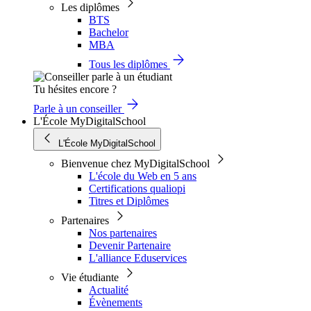
Les diplômes
BTS
Bachelor
MBA
Tous les diplômes
Tu hésites encore ?
Parle à un conseiller
L'École MyDigitalSchool
L'École MyDigitalSchool
Bienvenue chez MyDigitalSchool
L'école du Web en 5 ans
Certifications qualiopi
Titres et Diplômes
Partenaires
Nos partenaires
Devenir Partenaire
L'alliance Eduservices
Vie étudiante
Actualité
Évènements