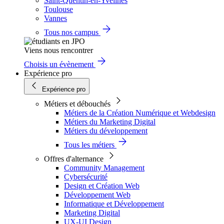
Saint-Quentin-en-Yvelines
Toulouse
Vannes
Tous nos campus
Viens nous rencontrer
Choisis un évènement
Expérience pro
Expérience pro
Métiers et débouchés
Métiers de la Création Numérique et Webdesign
Métiers du Marketing Digital
Métiers du développement
Tous les métiers
Offres d'alternance
Community Management
Cybersécurité
Design et Création Web
Développement Web
Informatique et Développement
Marketing Digital
UX-UI Design