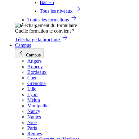
Bac +5
Tous les niveaux
Toutes les formations
Quelle formation te convient ?
Télécharge la brochure
Campus
Campus
Angers
Annecy
Bordeaux
Caen
Grenoble
Lille
Lyon
Melun
Montpellier
Nancy
Nantes
Nice
Paris
Rennes