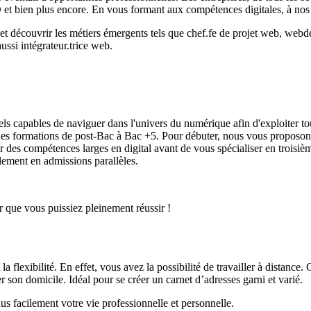
D et bien plus encore. En vous formant aux compétences digitales, à no
 et découvrir les métiers émergents tels que chef.fe de projet web, w
aussi intégrateur.trice web.
i
ls capables de naviguer dans l'univers du numérique afin d'exploiter to
s formations de post-Bac à Bac +5. Pour débuter, nous vous proposons
r des compétences larges en digital avant de vous spécialiser en troisiè
alement en admissions parallèles.
r que vous puissiez pleinement réussir !
a flexibilité. En effet, vous avez la possibilité de travailler à distance
r son domicile. Idéal pour se créer un carnet d’adresses garni et varié.
plus facilement votre vie professionnelle et personnelle.