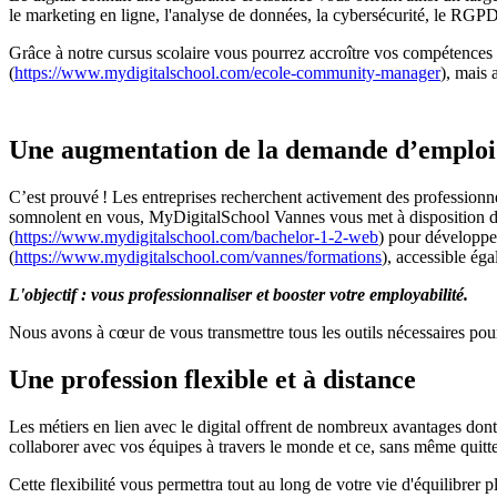
le marketing en ligne, l'analyse de données, la cybersécurité, le RGP
Grâce à notre cursus scolaire vous pourrez accroître vos compétences
(
https://www.mydigitalschool.com/ecole-community-manager
), mais 
Une augmentation de la demande d’emplo
C’est prouvé ! Les entreprises recherchent activement des professionne
somnolent en vous, MyDigitalSchool Vannes vous met à disposition de
(
https://www.mydigitalschool.com/bachelor-1-2-web
) pour développe
(
https://www.mydigitalschool.com/vannes/formations
), accessible ég
L'objectif : vous professionnaliser et booster votre employabilité.
Nous avons à cœur de vous transmettre tous les outils nécessaires pou
Une profession flexible et à distance
Les métiers en lien avec le digital offrent de nombreux avantages dont l
collaborer avec vos équipes à travers le monde et ce, sans même quitte
Cette flexibilité vous permettra tout au long de votre vie d'équilibrer 