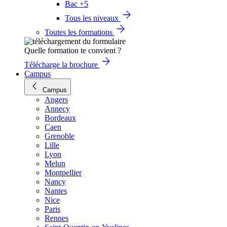
Bac +5
Tous les niveaux
Toutes les formations
Quelle formation te convient ?
Télécharge la brochure
Campus
Campus
Angers
Annecy
Bordeaux
Caen
Grenoble
Lille
Lyon
Melun
Montpellier
Nancy
Nantes
Nice
Paris
Rennes