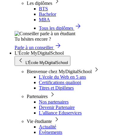
Les diplômes
BTS
Bachelor
MBA
Tous les diplômes
Tu hésites encore ?
Parle à un conseiller
L'École MyDigitalSchool
L'École MyDigitalSchool
Bienvenue chez MyDigitalSchool
L'école du Web en 5 ans
Certifications qualiopi
Titres et Diplômes
Partenaires
Nos partenaires
Devenir Partenaire
L'alliance Eduservices
Vie étudiante
Actualité
Évènements