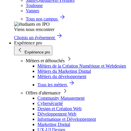
Saint-Quentin-en-Yvelines
Toulouse
Vannes
Tous nos campus
Viens nous rencontrer
Choisis un évènement
Expérience pro
Expérience pro
Métiers et débouchés
Métiers de la Création Numérique et Webdesign
Métiers du Marketing Digital
Métiers du développement
Tous les métiers
Offres d'alternance
Community Management
Cybersécurité
Design et Création Web
Développement Web
Informatique et Développement
Marketing Digital
UX-UI Design