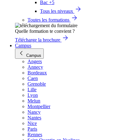
Bac +5
Tous les niveaux
Toutes les formations
Quelle formation te convient ?
Télécharge la brochure
Campus
Campus
Angers
Annecy
Bordeaux
Caen
Grenoble
Lille
Lyon
Melun
Montpellier
Nancy
Nantes
Nice
Paris
Rennes