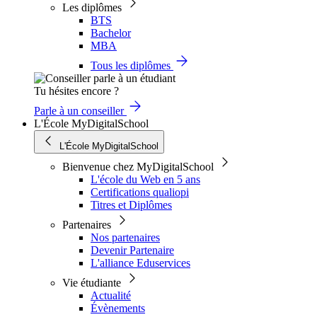
Les diplômes
BTS
Bachelor
MBA
Tous les diplômes
Tu hésites encore ?
Parle à un conseiller
L'École MyDigitalSchool
L'École MyDigitalSchool
Bienvenue chez MyDigitalSchool
L'école du Web en 5 ans
Certifications qualiopi
Titres et Diplômes
Partenaires
Nos partenaires
Devenir Partenaire
L'alliance Eduservices
Vie étudiante
Actualité
Évènements