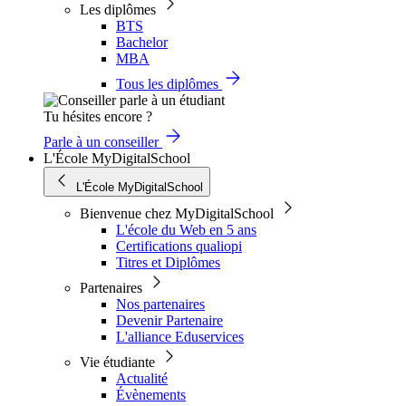
Les diplômes
BTS
Bachelor
MBA
Tous les diplômes
Tu hésites encore ?
Parle à un conseiller
L'École MyDigitalSchool
L'École MyDigitalSchool
Bienvenue chez MyDigitalSchool
L'école du Web en 5 ans
Certifications qualiopi
Titres et Diplômes
Partenaires
Nos partenaires
Devenir Partenaire
L'alliance Eduservices
Vie étudiante
Actualité
Évènements