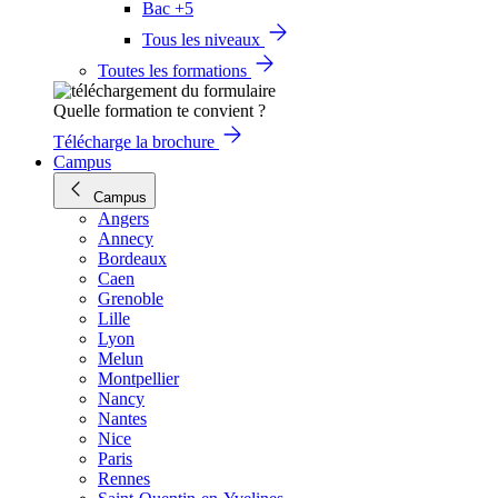
Bac +5
Tous les niveaux
Toutes les formations
Quelle formation te convient ?
Télécharge la brochure
Campus
Campus
Angers
Annecy
Bordeaux
Caen
Grenoble
Lille
Lyon
Melun
Montpellier
Nancy
Nantes
Nice
Paris
Rennes