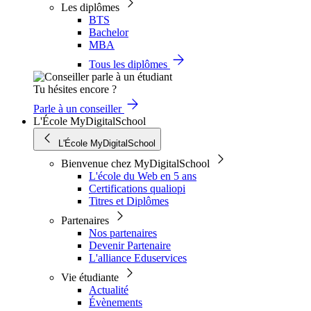
Les diplômes
BTS
Bachelor
MBA
Tous les diplômes
Tu hésites encore ?
Parle à un conseiller
L'École MyDigitalSchool
L'École MyDigitalSchool
Bienvenue chez MyDigitalSchool
L'école du Web en 5 ans
Certifications qualiopi
Titres et Diplômes
Partenaires
Nos partenaires
Devenir Partenaire
L'alliance Eduservices
Vie étudiante
Actualité
Évènements