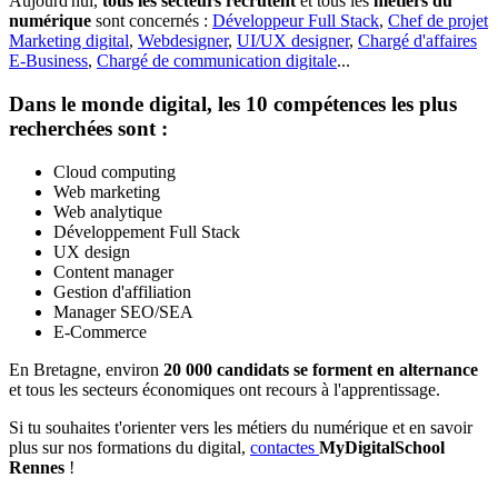
Aujourd'hui,
tous les secteurs recrutent
et tous les
métiers du
numérique
sont concernés :
Développeur Full Stack
,
Chef de projet
Marketing digital
,
Webdesigner
,
UI/UX designer
,
Chargé d'affaires
E-Business
,
Chargé de communication digitale
...
Dans le monde digital, les 10 compétences les plus
recherchées sont :
Cloud computing
Web marketing
Web analytique
Développement Full Stack
UX design
Content manager
Gestion d'affiliation
Manager SEO/SEA
E-Commerce
En Bretagne, environ
20 000 candidats se forment en alternance
et tous les secteurs économiques ont recours à l'apprentissage.
Si tu souhaites t'orienter vers les métiers du numérique et en savoir
plus sur nos formations du digital,
contactes
MyDigitalSchool
Rennes
!