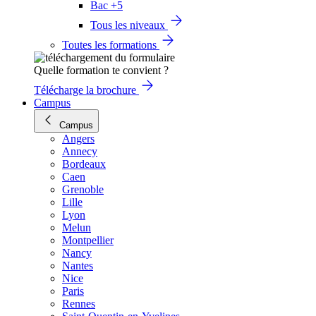
Bac +5
Tous les niveaux
Toutes les formations
Quelle formation te convient ?
Télécharge la brochure
Campus
Campus
Angers
Annecy
Bordeaux
Caen
Grenoble
Lille
Lyon
Melun
Montpellier
Nancy
Nantes
Nice
Paris
Rennes