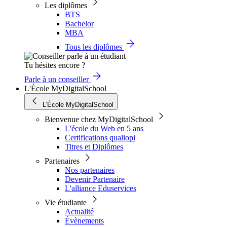
Les diplômes
BTS
Bachelor
MBA
Tous les diplômes
Tu hésites encore ?
Parle à un conseiller
L'École MyDigitalSchool
L'École MyDigitalSchool
Bienvenue chez MyDigitalSchool
L'école du Web en 5 ans
Certifications qualiopi
Titres et Diplômes
Partenaires
Nos partenaires
Devenir Partenaire
L'alliance Eduservices
Vie étudiante
Actualité
Évènements