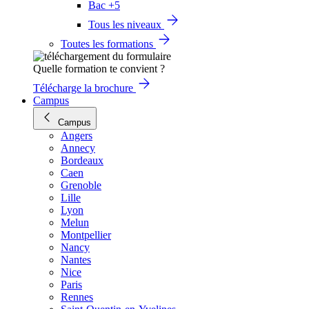
Bac +5
Tous les niveaux
Toutes les formations
Quelle formation te convient ?
Télécharge la brochure
Campus
Campus
Angers
Annecy
Bordeaux
Caen
Grenoble
Lille
Lyon
Melun
Montpellier
Nancy
Nantes
Nice
Paris
Rennes