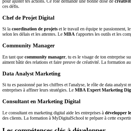
pour ajuster tes actions. Ce rôle demande une bonne dose de
créativit
ces défis.
Chef de Projet Digital
Si la
coordination de projets
et le travail en équipe te passionnent, l
selon les délais et les attentes. Le
MBA
t'apportes les outils et les co
Community Manager
En tant que
community manager
, tu es le visage de ton entreprise 
aiment bâtir des relations et faire preuve de créativité. La formation 
Data Analyst Marketing
Si tu es passionné par les chiffres et l'analyse, le rôle de data analyst
entreprises à affiner leurs stratégies. Le
MBA Expert Marketing Digi
Consultant en Marketing Digital
Le consultant en marketing digital aide les entreprises à
développer le
des clients. La formation à MyDigitalSchool te prépare à cette experti
Les compétences clés à développer