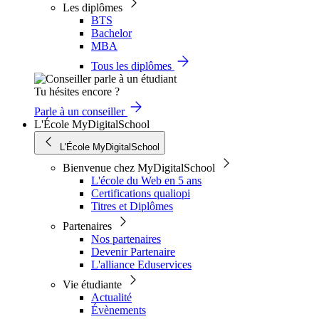
Les diplômes
BTS
Bachelor
MBA
Tous les diplômes
Tu hésites encore ?
Parle à un conseiller
L'École MyDigitalSchool
L'École MyDigitalSchool
Bienvenue chez MyDigitalSchool
L'école du Web en 5 ans
Certifications qualiopi
Titres et Diplômes
Partenaires
Nos partenaires
Devenir Partenaire
L'alliance Eduservices
Vie étudiante
Actualité
Évènements