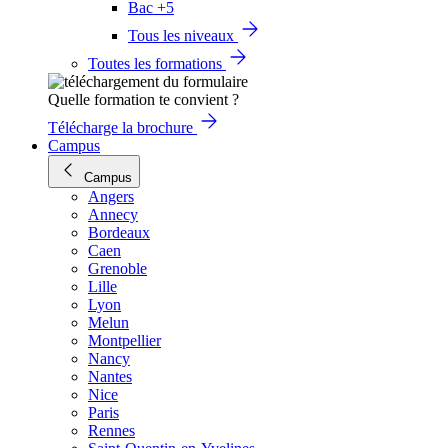
Bac +5
Tous les niveaux
Toutes les formations
Quelle formation te convient ?
Télécharge la brochure
Campus
Campus
Angers
Annecy
Bordeaux
Caen
Grenoble
Lille
Lyon
Melun
Montpellier
Nancy
Nantes
Nice
Paris
Rennes