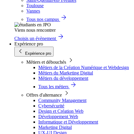
Saint-Quentin-en-Yvelines
Toulouse
Vannes
Tous nos campus
Viens nous rencontrer
Choisis un évènement
Expérience pro
Expérience pro
Métiers et débouchés
Métiers de la Création Numérique et Webdesign
Métiers du Marketing Digital
Métiers du développement
Tous les métiers
Offres d'alternance
Community Management
Cybersécurité
Design et Création Web
Développement Web
Informatique et Développement
Marketing Digital
UX-UI Design