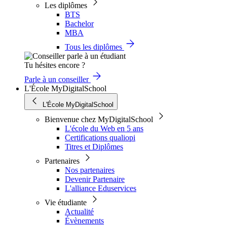
Les diplômes
BTS
Bachelor
MBA
Tous les diplômes
Tu hésites encore ?
Parle à un conseiller
L'École MyDigitalSchool
L'École MyDigitalSchool
Bienvenue chez MyDigitalSchool
L'école du Web en 5 ans
Certifications qualiopi
Titres et Diplômes
Partenaires
Nos partenaires
Devenir Partenaire
L'alliance Eduservices
Vie étudiante
Actualité
Évènements