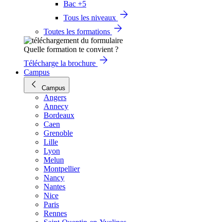
Bac +5
Tous les niveaux
Toutes les formations
Quelle formation te convient ?
Télécharge la brochure
Campus
Campus
Angers
Annecy
Bordeaux
Caen
Grenoble
Lille
Lyon
Melun
Montpellier
Nancy
Nantes
Nice
Paris
Rennes