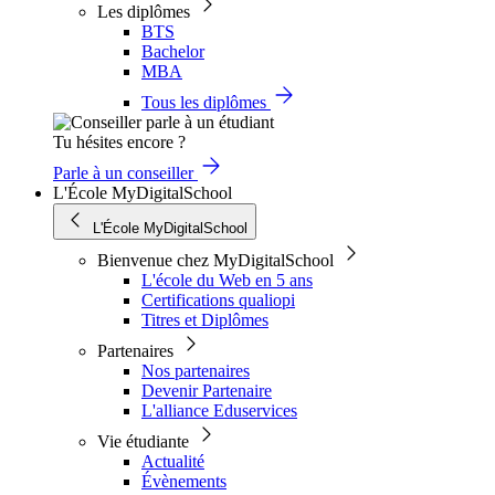
Les diplômes
BTS
Bachelor
MBA
Tous les diplômes
Tu hésites encore ?
Parle à un conseiller
L'École MyDigitalSchool
L'École MyDigitalSchool
Bienvenue chez MyDigitalSchool
L'école du Web en 5 ans
Certifications qualiopi
Titres et Diplômes
Partenaires
Nos partenaires
Devenir Partenaire
L'alliance Eduservices
Vie étudiante
Actualité
Évènements