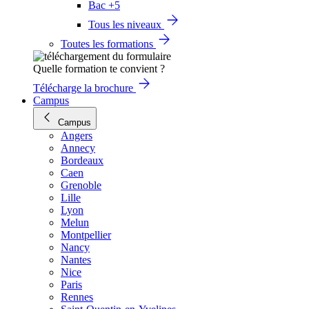
Bac +5
Tous les niveaux
Toutes les formations
Quelle formation te convient ?
Télécharge la brochure
Campus
Campus
Angers
Annecy
Bordeaux
Caen
Grenoble
Lille
Lyon
Melun
Montpellier
Nancy
Nantes
Nice
Paris
Rennes