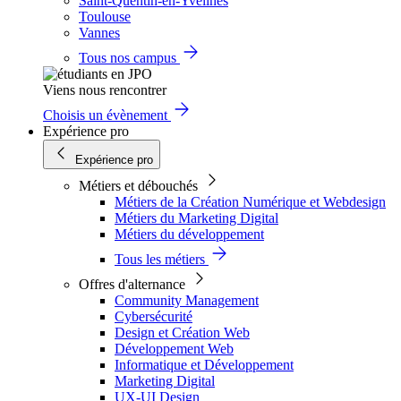
Saint-Quentin-en-Yvelines
Toulouse
Vannes
Tous nos campus
Viens nous rencontrer
Choisis un évènement
Expérience pro
Expérience pro
Métiers et débouchés
Métiers de la Création Numérique et Webdesign
Métiers du Marketing Digital
Métiers du développement
Tous les métiers
Offres d'alternance
Community Management
Cybersécurité
Design et Création Web
Développement Web
Informatique et Développement
Marketing Digital
UX-UI Design