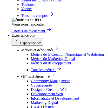
Saint-Quentin-en-Yvelines
Toulouse
Vannes
Tous nos campus
Viens nous rencontrer
Choisis un évènement
Expérience pro
Expérience pro
Métiers et débouchés
Métiers de la Création Numérique et Webdesign
Métiers du Marketing Digital
Métiers du développement
Tous les métiers
Offres d'alternance
Community Management
Cybersécurité
Design et Création Web
Développement Web
Informatique et Développement
Marketing Digital
UX-UI Design