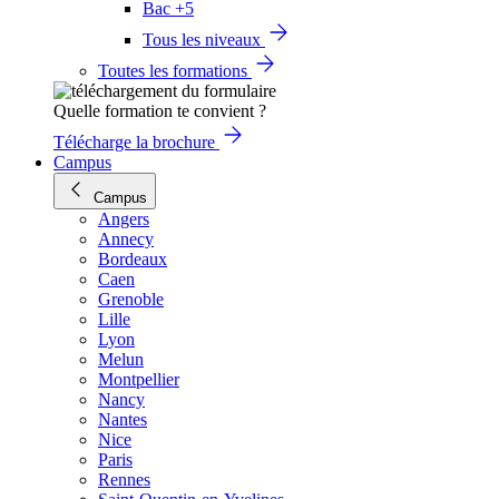
Bac +5
Tous les niveaux
Toutes les formations
Quelle formation te convient ?
Télécharge la brochure
Campus
Campus
Angers
Annecy
Bordeaux
Caen
Grenoble
Lille
Lyon
Melun
Montpellier
Nancy
Nantes
Nice
Paris
Rennes