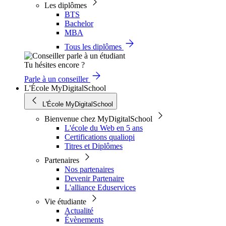
Les diplômes
BTS
Bachelor
MBA
Tous les diplômes
Tu hésites encore ?
Parle à un conseiller
L'École MyDigitalSchool
L'École MyDigitalSchool
Bienvenue chez MyDigitalSchool
L'école du Web en 5 ans
Certifications qualiopi
Titres et Diplômes
Partenaires
Nos partenaires
Devenir Partenaire
L'alliance Eduservices
Vie étudiante
Actualité
Évènements