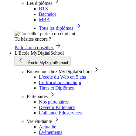
Les diplômes
BTS
Bachelor
MBA
Tous les diplômes
Tu hésites encore ?
Parle à un conseiller
L'École MyDigitalSchool
L'École MyDigitalSchool
Bienvenue chez MyDigitalSchool
L'école du Web en 5 ans
Certifications qualiopi
Titres et Diplômes
Partenaires
Nos partenaires
Devenir Partenaire
L'alliance Eduservices
Vie étudiante
Actualité
Évènements