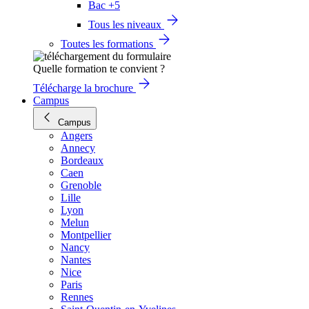
Bac +5
Tous les niveaux
Toutes les formations
Quelle formation te convient ?
Télécharge la brochure
Campus
Campus
Angers
Annecy
Bordeaux
Caen
Grenoble
Lille
Lyon
Melun
Montpellier
Nancy
Nantes
Nice
Paris
Rennes