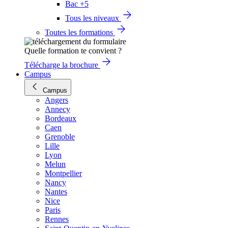
Bac +5
Tous les niveaux
Toutes les formations
Quelle formation te convient ?
Télécharge la brochure
Campus
Campus
Angers
Annecy
Bordeaux
Caen
Grenoble
Lille
Lyon
Melun
Montpellier
Nancy
Nantes
Nice
Paris
Rennes