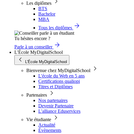
Les diplômes
BTS
Bachelor
MBA
Tous les diplômes
Tu hésites encore ?
Parle à un conseiller
L'École MyDigitalSchool
L'École MyDigitalSchool
Bienvenue chez MyDigitalSchool
L'école du Web en 5 ans
Certifications qualiopi
Titres et Diplômes
Partenaires
Nos partenaires
Devenir Partenaire
L'alliance Eduservices
Vie étudiante
Actualité
Évènements