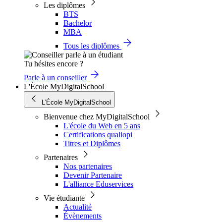
Les diplômes
BTS
Bachelor
MBA
Tous les diplômes
Tu hésites encore ?
Parle à un conseiller
L'École MyDigitalSchool
L'École MyDigitalSchool
Bienvenue chez MyDigitalSchool
L'école du Web en 5 ans
Certifications qualiopi
Titres et Diplômes
Partenaires
Nos partenaires
Devenir Partenaire
L'alliance Eduservices
Vie étudiante
Actualité
Évènements