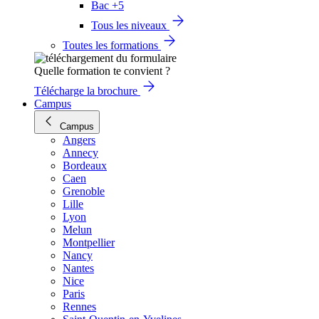
Bac +5
Tous les niveaux
Toutes les formations
Quelle formation te convient ?
Télécharge la brochure
Campus
Campus
Angers
Annecy
Bordeaux
Caen
Grenoble
Lille
Lyon
Melun
Montpellier
Nancy
Nantes
Nice
Paris
Rennes