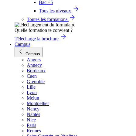
Bac +5
Tous les niveaux
Toutes les formations
Quelle formation te convient ?
Télécharge la brochure
Campus
Campus
Angers
Annecy
Bordeaux
Caen
Grenoble
Lille
Lyon
Melun
Montpellier
Nancy
Nantes
Nice
Paris
Rennes