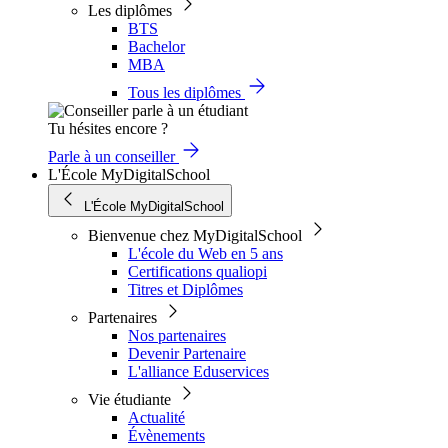
Les diplômes
BTS
Bachelor
MBA
Tous les diplômes
Tu hésites encore ?
Parle à un conseiller
L'École MyDigitalSchool
L'École MyDigitalSchool
Bienvenue chez MyDigitalSchool
L'école du Web en 5 ans
Certifications qualiopi
Titres et Diplômes
Partenaires
Nos partenaires
Devenir Partenaire
L'alliance Eduservices
Vie étudiante
Actualité
Évènements