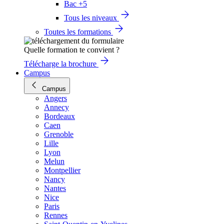
Bac +5
Tous les niveaux
Toutes les formations
Quelle formation te convient ?
Télécharge la brochure
Campus
Campus
Angers
Annecy
Bordeaux
Caen
Grenoble
Lille
Lyon
Melun
Montpellier
Nancy
Nantes
Nice
Paris
Rennes