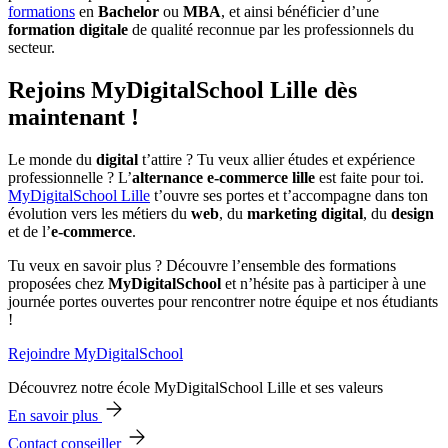
formations
en
Bachelor
ou
MBA
, et ainsi bénéficier d’une
formation digitale
de qualité reconnue par les professionnels du
secteur.
Rejoins MyDigitalSchool Lille dès
maintenant !
Le monde du
digital
t’attire ? Tu veux allier études et expérience
professionnelle ? L’
alternance e-commerce lille
est faite pour toi.
MyDigitalSchool Lille
t’ouvre ses portes et t’accompagne dans ton
évolution vers les métiers du
web
, du
marketing digital
, du
design
et de l’
e-commerce
.
Tu veux en savoir plus ? Découvre l’ensemble des formations
proposées chez
MyDigitalSchool
et n’hésite pas à participer à une
journée portes ouvertes pour rencontrer notre équipe et nos étudiants
!
Rejoindre MyDigitalSchool
Découvrez notre école MyDigitalSchool Lille et ses valeurs
En savoir plus
Contact conseiller