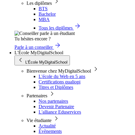
Les diplômes
BTS
Bachelor
MBA
Tous les diplômes
Tu hésites encore ?
Parle à un conseiller
L'École MyDigitalSchool
L'École MyDigitalSchool
Bienvenue chez MyDigitalSchool
L'école du Web en 5 ans
Certifications qualiopi
Titres et Diplômes
Partenaires
Nos partenaires
Devenir Partenaire
L'alliance Eduservices
Vie étudiante
Actualité
Évènements