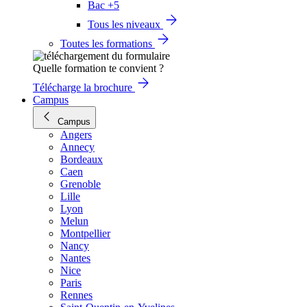
Bac +5
Tous les niveaux
Toutes les formations
Quelle formation te convient ?
Télécharge la brochure
Campus
Campus
Angers
Annecy
Bordeaux
Caen
Grenoble
Lille
Lyon
Melun
Montpellier
Nancy
Nantes
Nice
Paris
Rennes