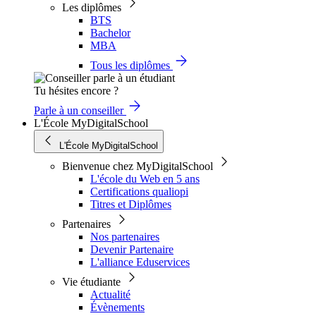
Les diplômes
BTS
Bachelor
MBA
Tous les diplômes
Tu hésites encore ?
Parle à un conseiller
L'École MyDigitalSchool
L'École MyDigitalSchool
Bienvenue chez MyDigitalSchool
L'école du Web en 5 ans
Certifications qualiopi
Titres et Diplômes
Partenaires
Nos partenaires
Devenir Partenaire
L'alliance Eduservices
Vie étudiante
Actualité
Évènements