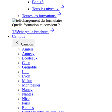
Bac +5
Tous les niveaux
Toutes les formations
Quelle formation te convient ?
Télécharge la brochure
Campus
Campus
Angers
Annecy
Bordeaux
Caen
Grenoble
Lille
Lyon
Melun
Montpellier
Nancy
Nantes
Nice
Paris
Rennes