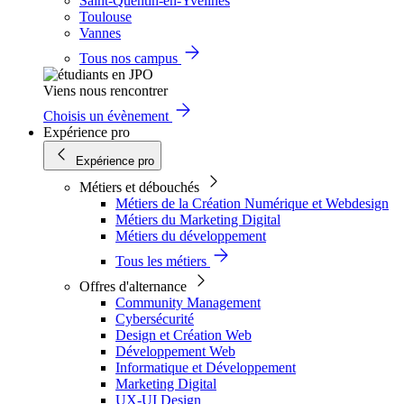
Saint-Quentin-en-Yvelines
Toulouse
Vannes
Tous nos campus
Viens nous rencontrer
Choisis un évènement
Expérience pro
Expérience pro
Métiers et débouchés
Métiers de la Création Numérique et Webdesign
Métiers du Marketing Digital
Métiers du développement
Tous les métiers
Offres d'alternance
Community Management
Cybersécurité
Design et Création Web
Développement Web
Informatique et Développement
Marketing Digital
UX-UI Design