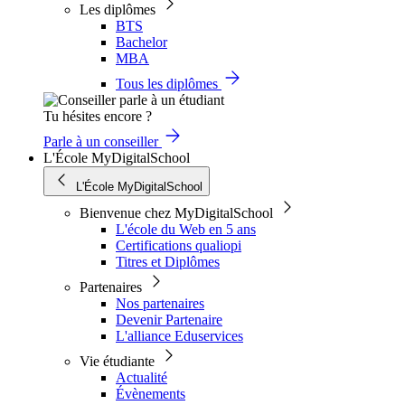
Les diplômes
BTS
Bachelor
MBA
Tous les diplômes
Tu hésites encore ?
Parle à un conseiller
L'École MyDigitalSchool
L'École MyDigitalSchool
Bienvenue chez MyDigitalSchool
L'école du Web en 5 ans
Certifications qualiopi
Titres et Diplômes
Partenaires
Nos partenaires
Devenir Partenaire
L'alliance Eduservices
Vie étudiante
Actualité
Évènements