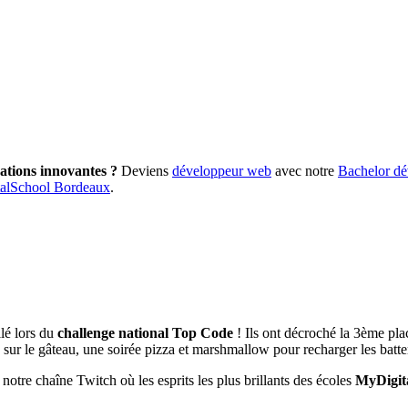
cations innovantes ?
Deviens
développeur web
avec notre
Bachelor d
alSchool Bordeaux
.
llé lors du
challenge national Top Code
! Ils ont décroché la 3ème plac
se sur le gâteau, une soirée pizza et marshmallow pour recharger les batte
 notre chaîne Twitch où les esprits les plus brillants des écoles
MyDigit