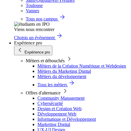
Saint-Quentin-en-Yvelines
Toulouse
Vannes
Tous nos campus
Viens nous rencontrer
Choisis un évènement
Expérience pro
Expérience pro
Métiers et débouchés
Métiers de la Création Numérique et Webdesign
Métiers du Marketing Digital
Métiers du développement
Tous les métiers
Offres d'alternance
Community Management
Cybersécurité
Design et Création Web
Développement Web
Informatique et Développement
Marketing Digital
UX-UI Design