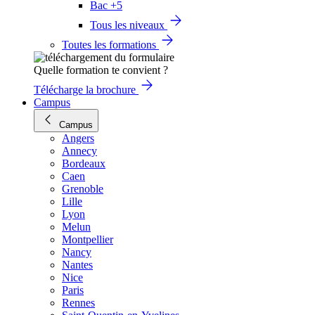
Bac +5
Tous les niveaux
Toutes les formations
Quelle formation te convient ?
Télécharge la brochure
Campus
Campus
Angers
Annecy
Bordeaux
Caen
Grenoble
Lille
Lyon
Melun
Montpellier
Nancy
Nantes
Nice
Paris
Rennes