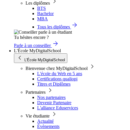
Les diplômes
BTS
Bachelor
MBA
Tous les diplômes
Tu hésites encore ?
Parle à un conseiller
L'École MyDigitalSchool
L'École MyDigitalSchool
Bienvenue chez MyDigitalSchool
L'école du Web en 5 ans
Certifications qualiopi
Titres et Diplômes
Partenaires
Nos partenaires
Devenir Partenaire
L'alliance Eduservices
Vie étudiante
Actualité
Évènements