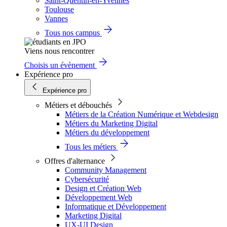
Saint-Quentin-en-Yvelines
Toulouse
Vannes
Tous nos campus
Viens nous rencontrer
Choisis un évènement
Expérience pro
Expérience pro
Métiers et débouchés
Métiers de la Création Numérique et Webdesign
Métiers du Marketing Digital
Métiers du développement
Tous les métiers
Offres d'alternance
Community Management
Cybersécurité
Design et Création Web
Développement Web
Informatique et Développement
Marketing Digital
UX-UI Design