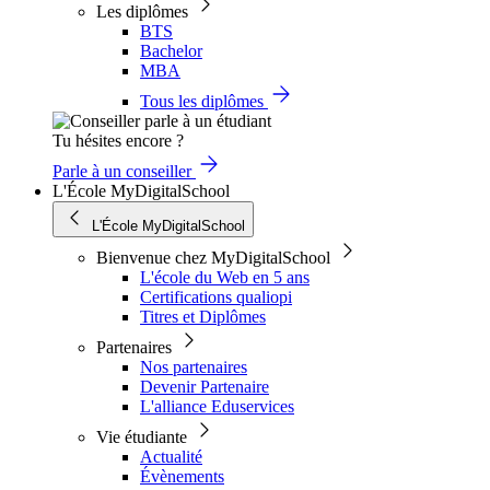
Les diplômes
BTS
Bachelor
MBA
Tous les diplômes
Tu hésites encore ?
Parle à un conseiller
L'École MyDigitalSchool
L'École MyDigitalSchool
Bienvenue chez MyDigitalSchool
L'école du Web en 5 ans
Certifications qualiopi
Titres et Diplômes
Partenaires
Nos partenaires
Devenir Partenaire
L'alliance Eduservices
Vie étudiante
Actualité
Évènements