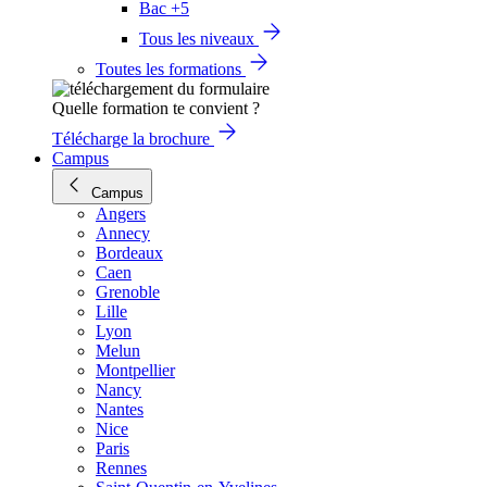
Bac +5
Tous les niveaux
Toutes les formations
Quelle formation te convient ?
Télécharge la brochure
Campus
Campus
Angers
Annecy
Bordeaux
Caen
Grenoble
Lille
Lyon
Melun
Montpellier
Nancy
Nantes
Nice
Paris
Rennes